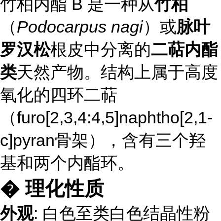
竹柏内酯 B 是一种从
竹柏
（
Podocarpus nagi
）或
脉叶
罗汉松
根皮中分离的
二萜内酯
类
天然产物。结构上属于高度
氧化的四环二萜
（furo[2,3,4:4,5]naphtho[2,1-
c]pyran骨架），含有三个羟
基和两个内酯环。
� 理化性质
外观
: 白色至类白色结晶性粉