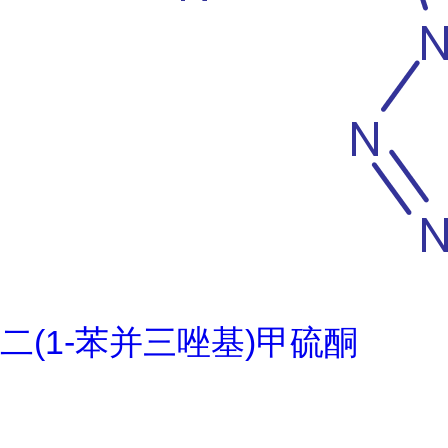
二(1-苯并三唑基)甲硫酮