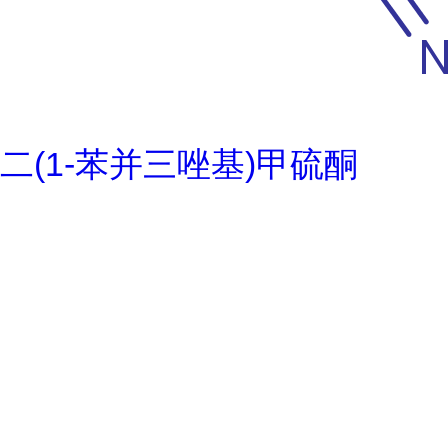
二(1-苯并三唑基)甲硫酮