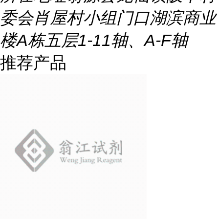
委会肖屋村小组门口湖滨商业
楼A栋五层1-11轴、A-F轴
推荐产品