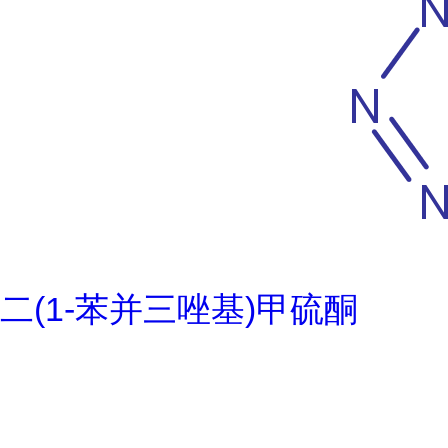
二(1-苯并三唑基)甲硫酮