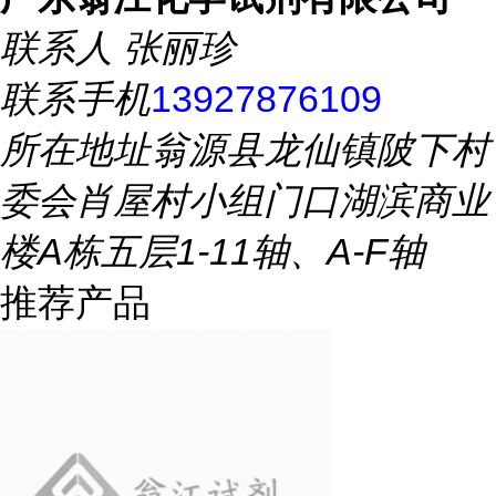
联系人
张丽珍
联系手机
13927876109
所在地址
翁源县龙仙镇陂下村
委会肖屋村小组门口湖滨商业
楼A栋五层1-11轴、A-F轴
推荐产品