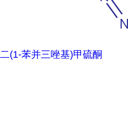
二(1-苯并三唑基)甲硫酮