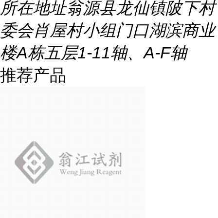
所在地址
翁源县龙仙镇陂下村
委会肖屋村小组门口湖滨商业
楼A栋五层1-11轴、A-F轴
推荐产品