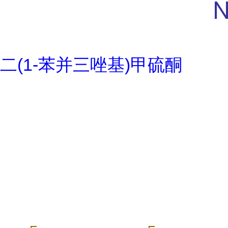
二(1-苯并三唑基)甲硫酮