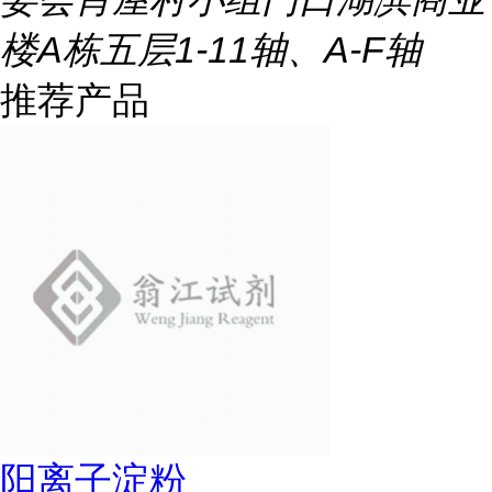
楼A栋五层1-11轴、A-F轴
推荐产品
阳离子淀粉