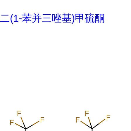
二(1-苯并三唑基)甲硫酮