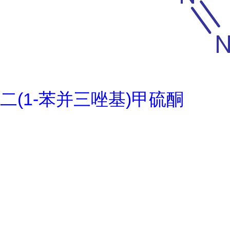
二(1-苯并三唑基)甲硫酮