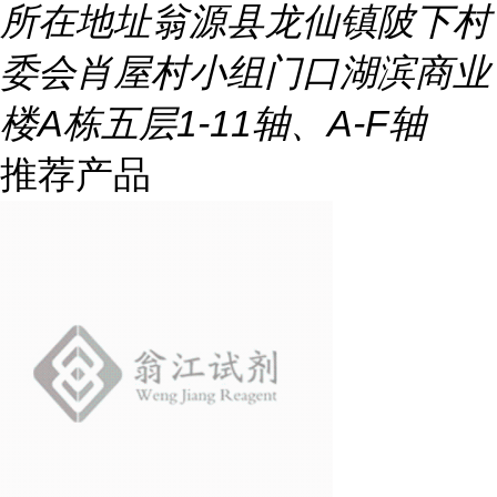
所在地址
翁源县龙仙镇陂下村
委会肖屋村小组门口湖滨商业
楼A栋五层1-11轴、A-F轴
推荐产品