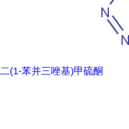
二(1-苯并三唑基)甲硫酮