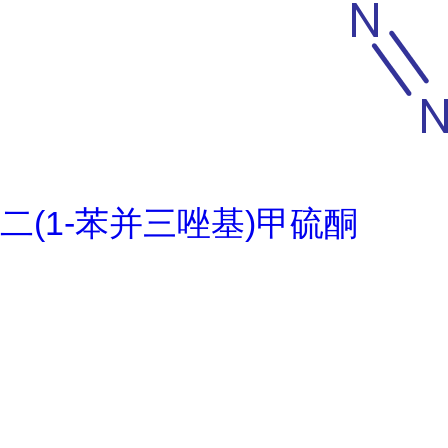
二(1-苯并三唑基)甲硫酮