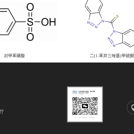
对甲苯磺酸
二(1-苯并三唑基)甲硫酮
厅