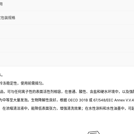
用
其它包装规格
水。
，具有冷冻稳定性，使用前需摇匀。
非易燃品，可与任何离子性的表面活性剂相容，在普通、酸性、含盐和硬水环境中，以及
。生物降解性良好，根据 OECD 301B 或 67/548/EEC Annex V.V.4-
；在浓缩清洁液中，能降低表面张力，增强清洗效果；在水性涂料和水性油墨中，可