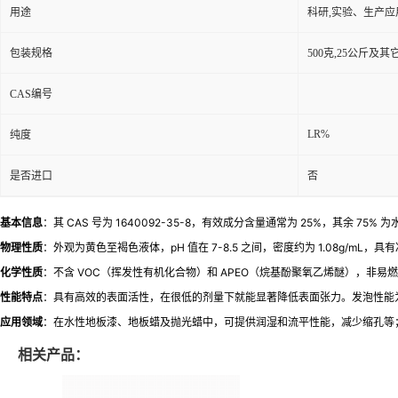
用途
科研,实验、生产应
包装规格
500克,25公斤及
CAS编号
LR%
纯度
是否进口
否
基本信息
：其 CAS 号为 1640092-35-8，有效成分含量通常为 25%，其余 75% 为
物理性质
：外观为黄色至褐色液体，pH 值在 7-8.5 之间，密度约为 1.08g/mL
化学性质
：不含 VOC（挥发性有机化合物）和 APEO（烷基酚聚氧乙烯醚），
性能特点
：具有高效的表面活性，在很低的剂量下就能显著降低表面张力。发泡性能为中等至大量发泡
应用领域
：在水性地板漆、地板蜡及抛光蜡中，可提供润湿和流平性能，减少缩孔等
相关产品：