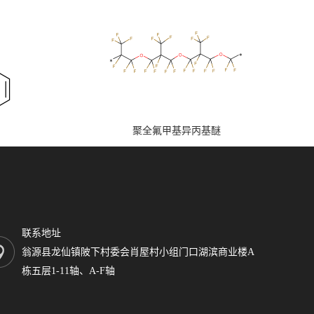
聚全氟甲基异丙基醚
联系地址
翁源县龙仙镇陂下村委会肖屋村小组门口湖滨商业楼A
栋五层1-11轴、A-F轴