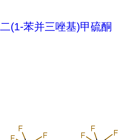
二(1-苯并三唑基)甲硫酮