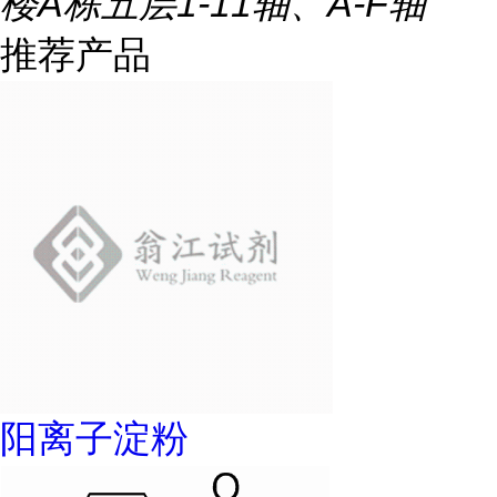
楼A栋五层1-11轴、A-F轴
推荐产品
阳离子淀粉