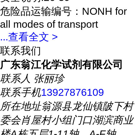
危险品运输编号：NONH for
all modes of transport
...
查看全文 >
联系我们
广东翁江化学试剂有限公司
联系人
张丽珍
联系手机
13927876109
所在地址
翁源县龙仙镇陂下村
委会肖屋村小组门口湖滨商业
楼A栋五层1-11轴、A-F轴