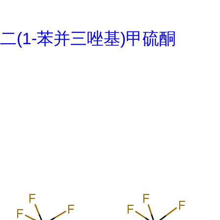
二(1-苯并三唑基)甲硫酮