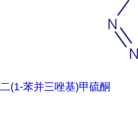
二(1-苯并三唑基)甲硫酮