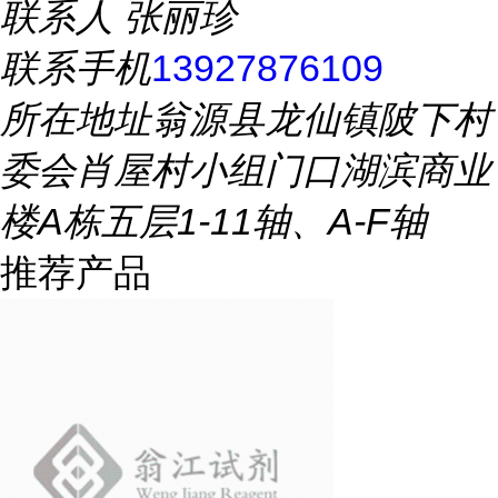
联系人
张丽珍
联系手机
13927876109
所在地址
翁源县龙仙镇陂下村
委会肖屋村小组门口湖滨商业
楼A栋五层1-11轴、A-F轴
推荐产品