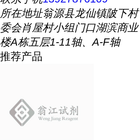
所在地址
翁源县龙仙镇陂下村
委会肖屋村小组门口湖滨商业
楼A栋五层1-11轴、A-F轴
推荐产品