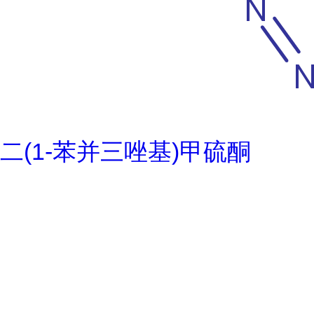
二(1-苯并三唑基)甲硫酮