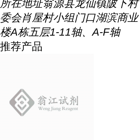
所在地址
翁源县龙仙镇陂下村
委会肖屋村小组门口湖滨商业
楼A栋五层1-11轴、A-F轴
推荐产品