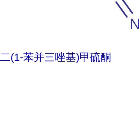
二(1-苯并三唑基)甲硫酮