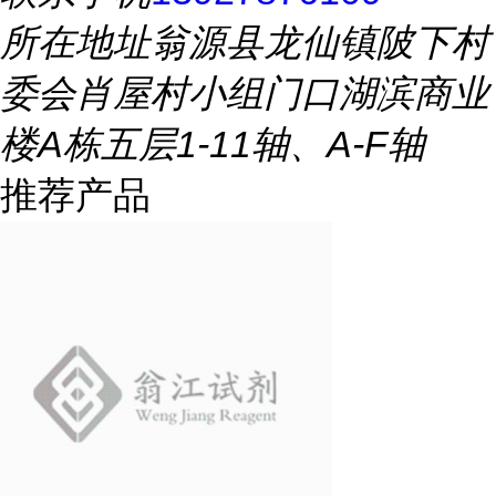
所在地址
翁源县龙仙镇陂下村
委会肖屋村小组门口湖滨商业
楼A栋五层1-11轴、A-F轴
推荐产品