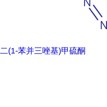
二(1-苯并三唑基)甲硫酮