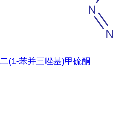
二(1-苯并三唑基)甲硫酮