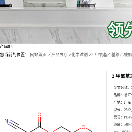
产品展厅
您当前的位置：
网站首页
>
产品展厅
>
化学试剂
>
2-甲氧基乙基氰乙酸酯
2-甲氧
英文名称：
品牌：
翁江
产地：
广东
型号：
25克
货号：
PB45
纯度：
≥99.