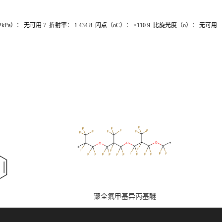
2kPa）： 无可用 7. 折射率： 1.434 8. 闪点（oC）： >110 9. 比旋光度（o）： 无可用
聚全氟甲基异丙基醚