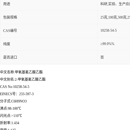
用途
科研,实验、生产应
包装规格
25克,100克,50
10258-54-5
CAS编号
≥99.0%%
纯度
是否进口
否
中文名称:甲氧基氰乙酸乙酯
中文别名:2-甲氧基氰乙酸乙酯
CAS No:10258-54-5
EINECS号：233-597-3
分子式:C6H9NO3
沸点:98-100℃
闪光点:>110℃
折射率:1.434