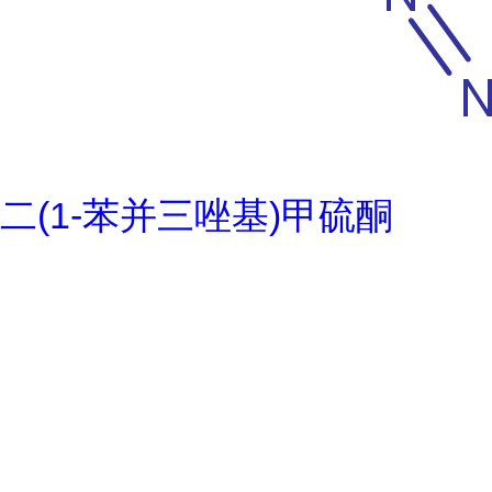
二(1-苯并三唑基)甲硫酮