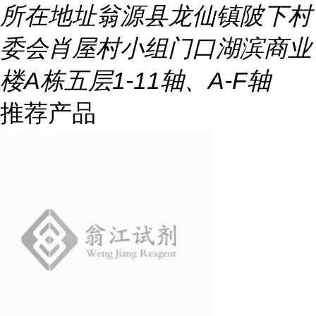
所在地址
翁源县龙仙镇陂下村
委会肖屋村小组门口湖滨商业
楼A栋五层1-11轴、A-F轴
推荐产品