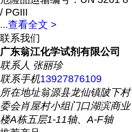
/ PGIII
...
查看全文 >
联系我们
广东翁江化学试剂有限公司
联系人
张丽珍
联系手机
13927876109
所在地址
翁源县龙仙镇陂下村
委会肖屋村小组门口湖滨商业
楼A栋五层1-11轴、A-F轴