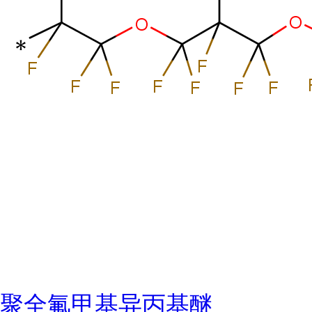
聚全氟甲基异丙基醚