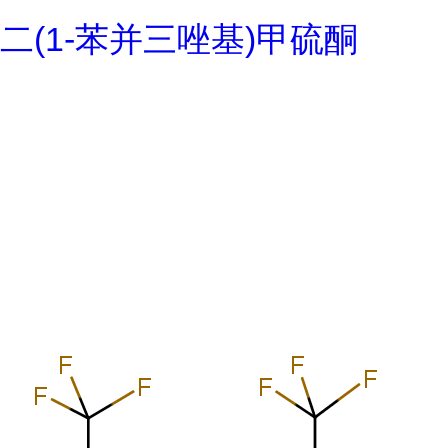
二(1-苯并三唑基)甲硫酮