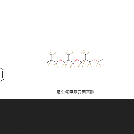
聚全氟甲基异丙基醚