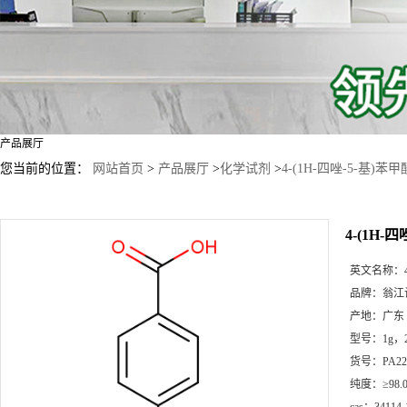
产品展厅
您当前的位置：
网站首页
>
产品展厅
>
化学试剂
>
4-(1H-四唑-5-基)苯甲
4-(1H-
英文名称：
品牌：
翁江
产地：
广东
型号：
1g，
货号：
PA22
纯度：
≥98.