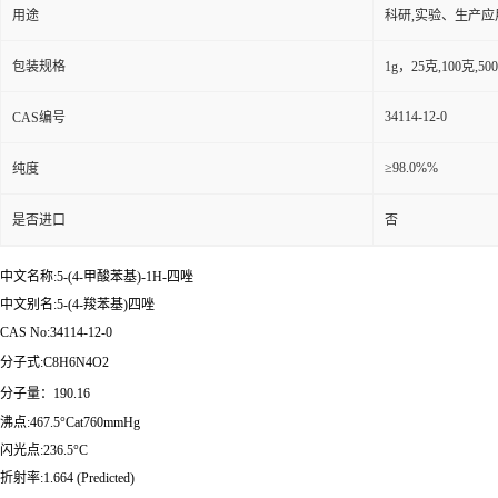
用途
科研,实验、生产应
包装规格
1g，25克,100克,
34114-12-0
CAS编号
≥98.0%%
纯度
是否进口
否
中文名称:5-(4-甲酸苯基)-1H-四唑
中文别名:5-(4-羧苯基)四唑
CAS No:34114-12-0
分子式:C8H6N4O2
分子量：190.16
沸点:467.5°Cat760mmHg
闪光点:236.5°C
折射率:1.664 (Predicted)