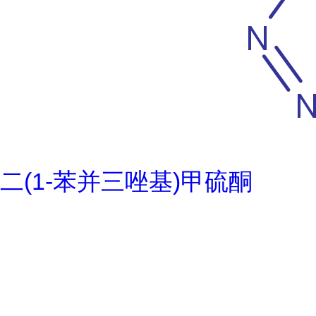
二(1-苯并三唑基)甲硫酮