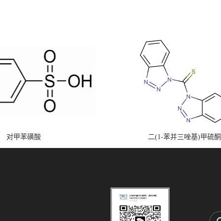
对甲苯磺酸
二(1-苯并三唑基)甲硫酮