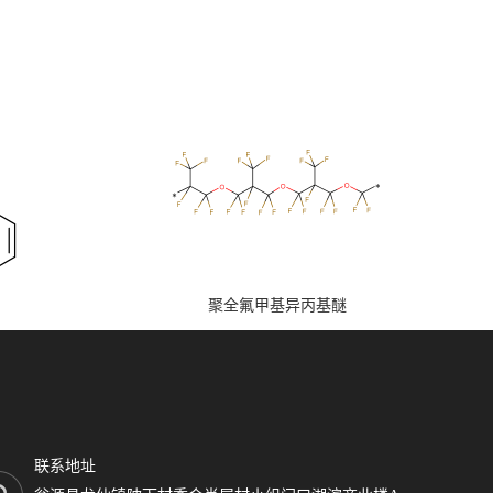
聚全氟甲基异丙基醚
联系地址