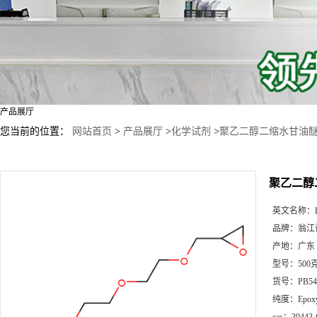
产品展厅
您当前的位置：
网站首页
>
产品展厅
>
化学试剂
>
聚乙二醇二缩水甘油
聚乙二醇
英文名称：
品牌：
翁江
产地：
广东
型号：
50
货号：
PB54
纯度：
Epoxy