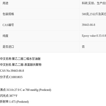
用途
科研,实验、生产应
包装规格
500克,25公斤及
39443-66-8
CAS编号
Epoxy value:0.35-0.
纯度
是否进口
否
中文名称:聚乙二醇二缩水甘油醚
中文别名:聚乙二醇-表氯醇共聚物
CAS No:39443-66-8
分子式:C10H18O5
沸点:313.0±27.0 C at 760 mmHg (Predicted)
闪光点:387?°F
折射率:1.475 (Predicted)