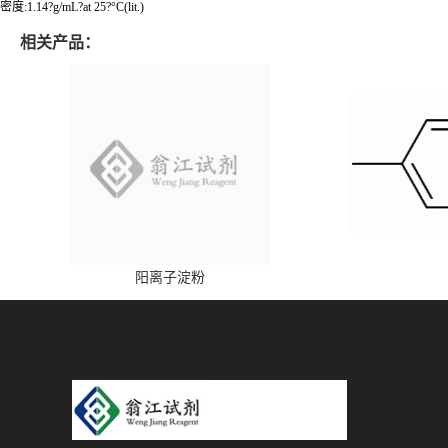
密度:1.14?g/mL?at 25?°C(lit.)
相关产品：
阳离子淀粉