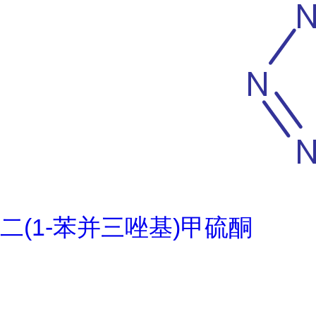
二(1-苯并三唑基)甲硫酮