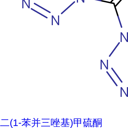
二(1-苯并三唑基)甲硫酮