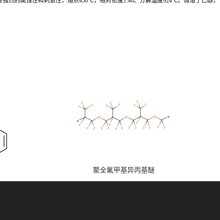
强烈的腐蚀性和刺激性，熔点450℃，相对密度1.46。分解温度924℃。微溶于乙醇，
聚全氟甲基异丙基醚