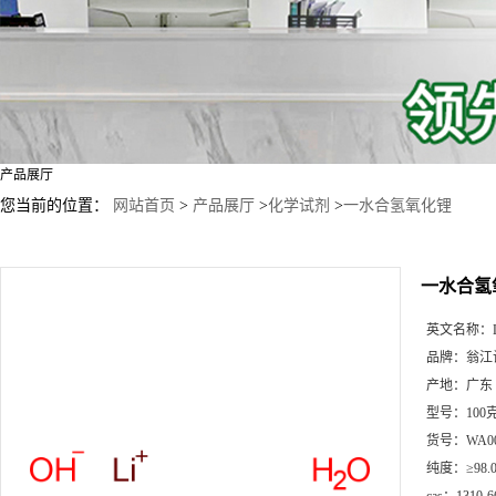
产品展厅
您当前的位置：
网站首页
>
产品展厅
>
化学试剂
>
一水合氢氧化锂
一水合氢
英文名称：
品牌：
翁江
产地：
广东
型号：
100
货号：
WA0
纯度：
≥98.