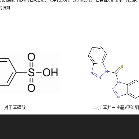
族氢氧化物有较大差别。 化学式LiOH，分子量23.95，白色四方系晶体，对皮肤有
得到..
对甲苯磺酸
二(1-苯并三唑基)甲硫酮