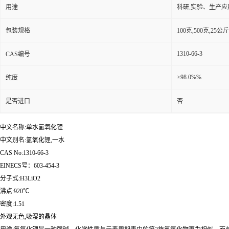
用途
科研,实验、生产应
包装规格
100克,500克,2
1310-66-3
CAS编号
≥98.0%%
纯度
是否进口
否
中文名称:单水氢氧化锂
中文别名:氢氧化锂,一水
CAS No:1310-66-3
EINECS号：603-454-3
分子式:H3LiO2
沸点:920℃
密度:1.51
外观无色,吸湿的晶体