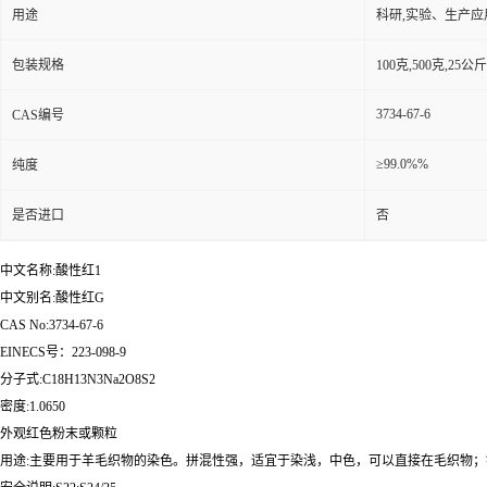
用途
科研,实验、生产应
包装规格
100克,500克,2
3734-67-6
CAS编号
≥99.0%%
纯度
是否进口
否
中文名称:酸性红1
中文别名:酸性红G
CAS No:3734-67-6
EINECS号：223-098-9
分子式:C18H13N3Na2O8S2
密度:1.0650
外观红色粉末或颗粒
用途:主要用于羊毛织物的染色。拼混性强，适宜于染浅，中色，可以直接在毛织物