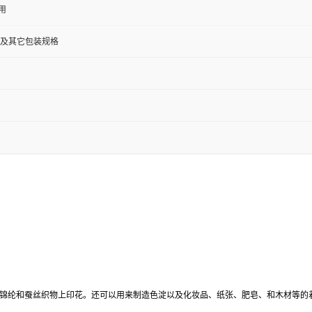
用
5公斤及其它包装规格
；锦纶和蚕丝织物上印花。还可以用来制造色淀以及化妆品、纸张、肥皂、和木材等的