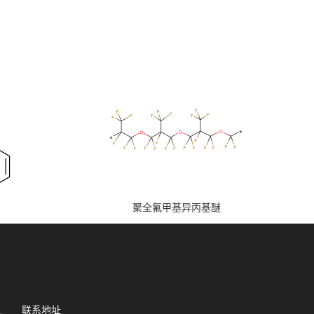
聚全氟甲基异丙基醚
联系地址