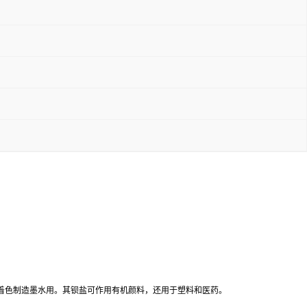
着色制造墨水用。其钡盐可作用有机颜料，还用于塑料和医药。