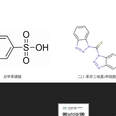
对甲苯磺酸
二(1-苯并三唑基)甲硫酮