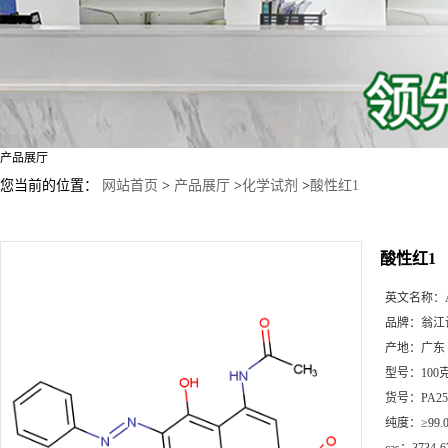
产品展厅
您当前的位置：
网站首页
>
产品展厅
>
化学试剂
>
酸性红1
酸性红1
英文名称：
品牌：
翁江
产地：
广东
型号：
100
货号：
PA25
纯度：
≥99.