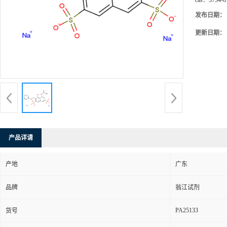
cas：
3734-6
发布日期：
更新日期：
产品详请
产地
广东
品牌
翁江试剂
PA25133
货号