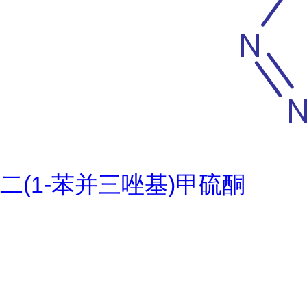
二(1-苯并三唑基)甲硫酮