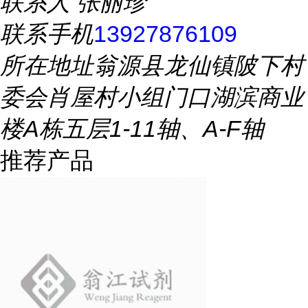
联系人
张丽珍
联系手机
13927876109
所在地址
翁源县龙仙镇陂下村
委会肖屋村小组门口湖滨商业
楼A栋五层1-11轴、A-F轴
推荐产品