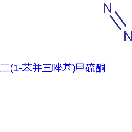
二(1-苯并三唑基)甲硫酮