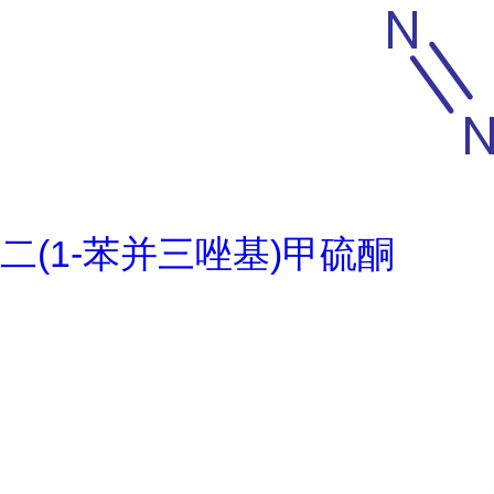
二(1-苯并三唑基)甲硫酮