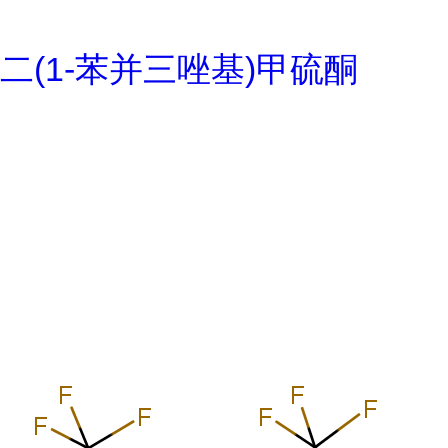
二(1-苯并三唑基)甲硫酮