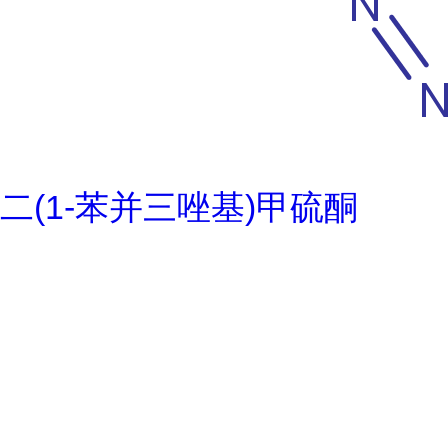
二(1-苯并三唑基)甲硫酮