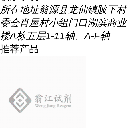
所在地址
翁源县龙仙镇陂下村
委会肖屋村小组门口湖滨商业
楼A栋五层1-11轴、A-F轴
推荐产品