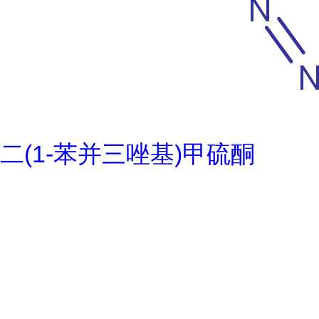
二(1-苯并三唑基)甲硫酮