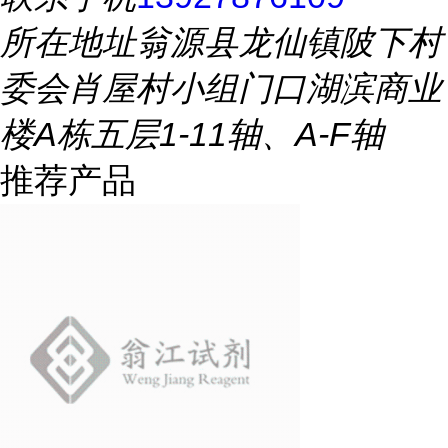
所在地址
翁源县龙仙镇陂下村
委会肖屋村小组门口湖滨商业
楼A栋五层1-11轴、A-F轴
推荐产品