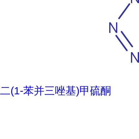
二(1-苯并三唑基)甲硫酮