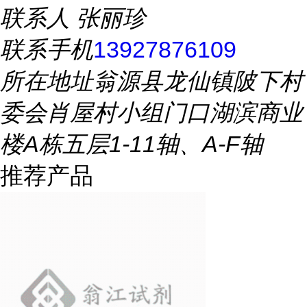
联系人
张丽珍
联系手机
13927876109
所在地址
翁源县龙仙镇陂下村
委会肖屋村小组门口湖滨商业
楼A栋五层1-11轴、A-F轴
推荐产品