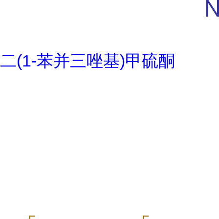
二(1-苯并三唑基)甲硫酮