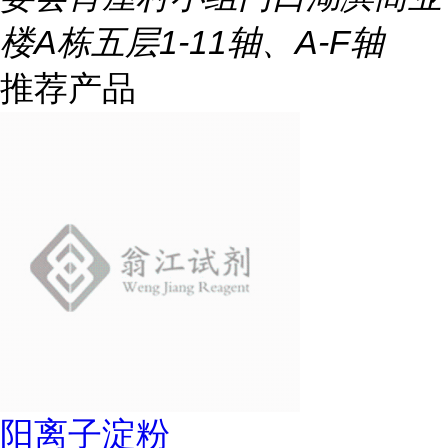
楼A栋五层1-11轴、A-F轴
推荐产品
阳离子淀粉