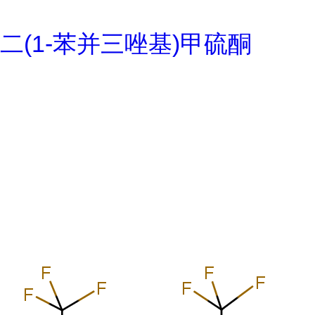
二(1-苯并三唑基)甲硫酮