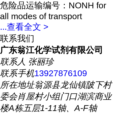
危险品运输编号：NONH for
all modes of transport
...
查看全文 >
联系我们
广东翁江化学试剂有限公司
联系人
张丽珍
联系手机
13927876109
所在地址
翁源县龙仙镇陂下村
委会肖屋村小组门口湖滨商业
楼A栋五层1-11轴、A-F轴