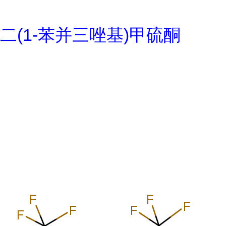
二(1-苯并三唑基)甲硫酮