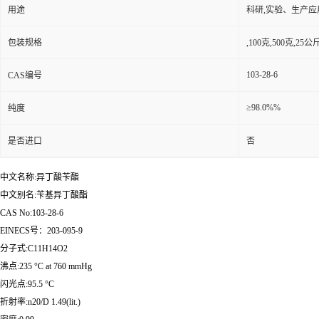
用途
科研,实验、生产应
包装规格
,100克,500克,
103-28-6
CAS编号
≥98.0%%
纯度
是否进口
否
中文名称:异丁酸苄酯
中文别名:苄基异丁酸酯
CAS No:103-28-6
EINECS号：203-095-9
分子式:C11H14O2
沸点:235 °C at 760 mmHg
闪光点:95.5 °C
折射率:n20/D 1.49(lit.)