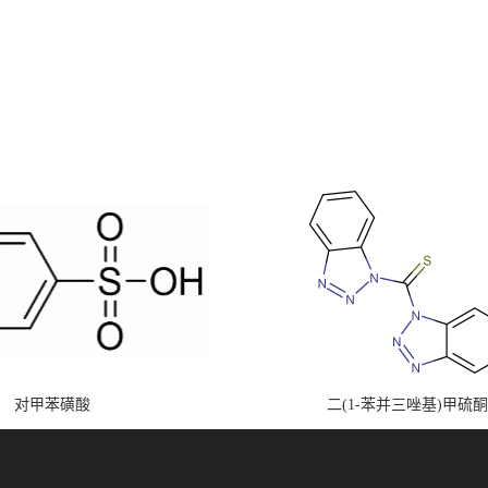
对甲苯磺酸
二(1-苯并三唑基)甲硫酮