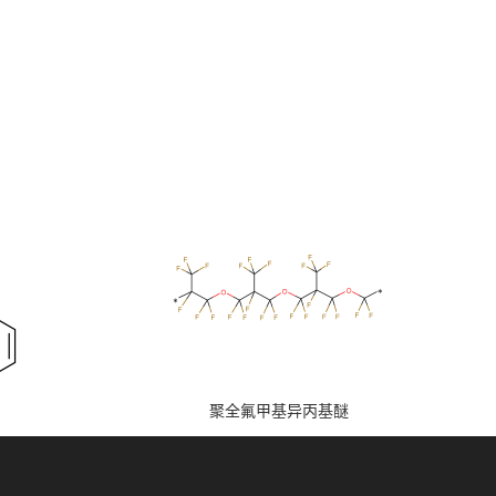
聚全氟甲基异丙基醚