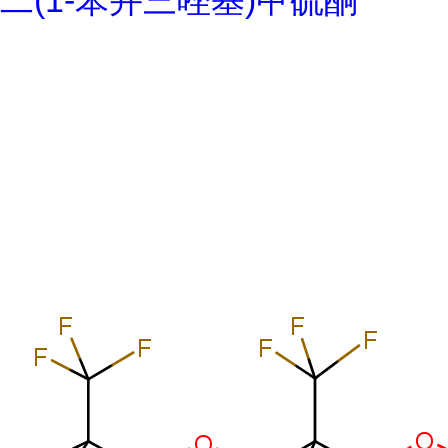
二(1-苯并三唑基)甲硫酮