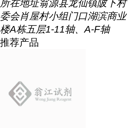
所在地址
翁源县龙仙镇陂下村
委会肖屋村小组门口湖滨商业
楼A栋五层1-11轴、A-F轴
推荐产品