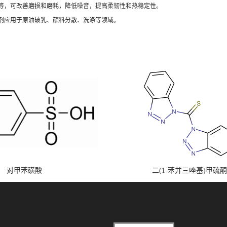
等，可改善磨损和磨耗，降低噪音，提高柔韧性和热稳定性。
剂应用于原油破乳、颜料分散、洗涤等领域。
对甲苯磺酸
二(1-苯并三唑基)甲硫酮