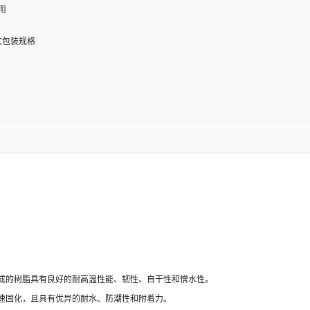
用
其它包装规格
成的树脂具有良好的耐高温性能、韧性、自干性和憎水性。
速固化，且具有优异的耐水、防潮性和附着力。