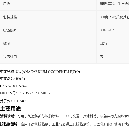
用途
科研,实验、生产应
包装规格
500克,25公斤及
8007-24-7
CAS编号
LR%
纯度
是否进口
否
中文名称:腰果(ANACARDIUM OCCIDENTALE)籽油
中文别名:腰果油
CAS No:8007-24-7
EINECS号：232-355-4; 700-991-6
分子式:C21H34O
主要用途
涂料领域
：可用于制造防护与船舶涂料、工业与交通工具涂料等，以腰果酚为原料合
胶粘剂领域
：应用于建筑胶粘剂、工业与交通工具胶粘剂等，其固化剂能在低温下快