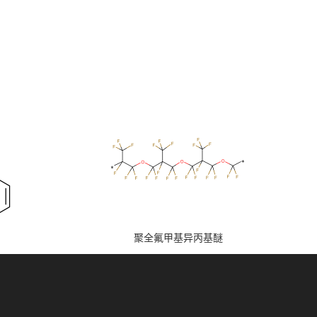
聚全氟甲基异丙基醚