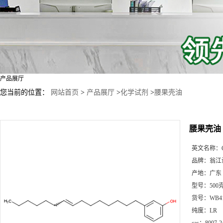
产品展厅
您当前的位置：
网站首页
>
产品展厅
>
化学试剂
>
腰果壳油
腰果壳油
英文名称：
品牌：
翁江
产地：
广东
型号：
50
货号：
WB4
纯度：
LR