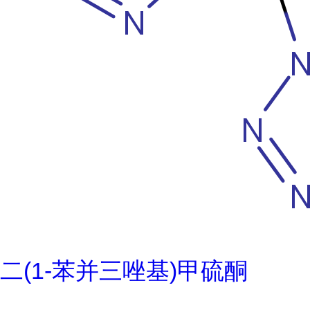
二(1-苯并三唑基)甲硫酮