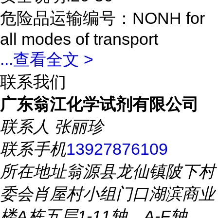
危险品运输编号：NONH for
all modes of transport
...
查看全文 >
联系我们
广东翁江化学试剂有限公司
联系人
张丽珍
联系手机
13927876109
所在地址
翁源县龙仙镇陂下村
委会肖屋村小组门口湖滨商业
楼A栋五层1-11轴、A-F轴