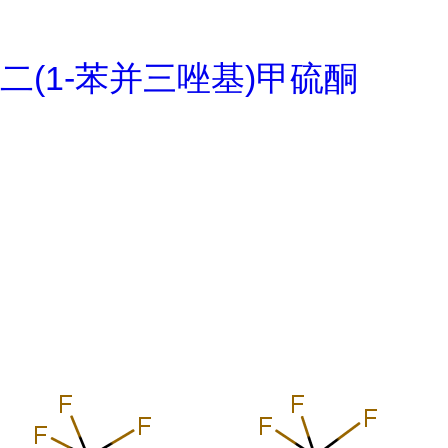
二(1-苯并三唑基)甲硫酮