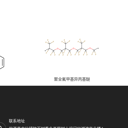
聚全氟甲基异丙基醚
联系地址