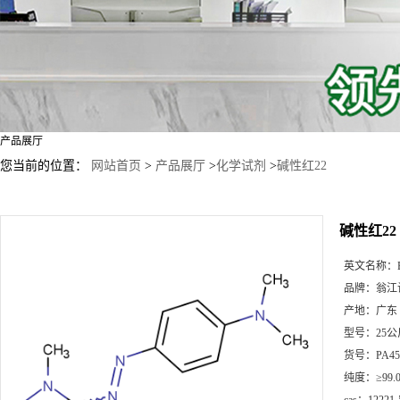
产品展厅
您当前的位置：
网站首页
>
产品展厅
>
化学试剂
>
碱性红22
碱性红22
英文名称：
品牌：
翁江
产地：
广东
型号：
25
货号：
PA45
纯度：
≥99.