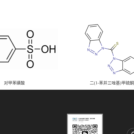
对甲苯磺酸
二(1-苯并三唑基)甲硫酮