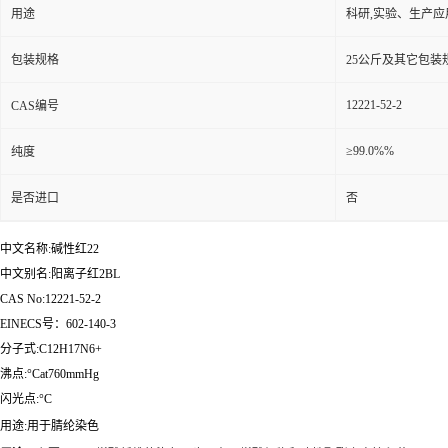
用途
科研,实验、生产应
包装规格
25公斤及其它包装
12221-52-2
CAS编号
≥99.0%%
纯度
是否进口
否
中文名称:碱性红22
中文别名:阳离子红2BL
CAS No:12221-52-2
EINECS号：602-140-3
分子式:C12H17N6+
沸点:°Cat760mmHg
闪光点:°C
用途:用于腈纶染色