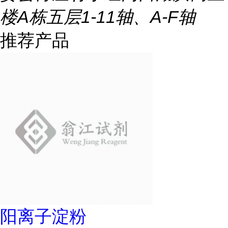
楼A栋五层1-11轴、A-F轴
推荐产品
阳离子淀粉