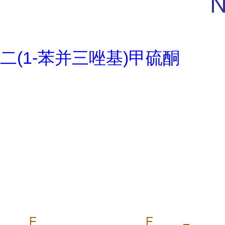
二(1-苯并三唑基)甲硫酮