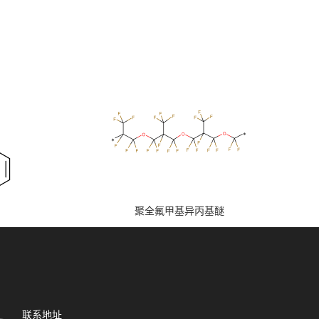
聚全氟甲基异丙基醚
联系地址