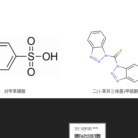
对甲苯磺酸
二(1-苯并三唑基)甲硫酮