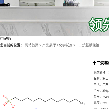
产品展厅
您当前的位置：
网站首页
>
产品展厅
>
化学试剂
>
十二烷基磺酸钠
十二烷基
英文名称：
品牌：
翁江
产地：
广东
型号：
25
货号：
PA01
纯度：
≥98.