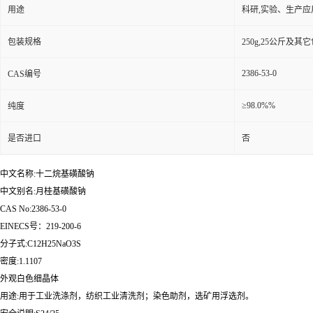
用途
科研,实验、生产应
包装规格
250g,25公斤及其
2386-53-0
CAS编号
≥98.0%%
纯度
是否进口
否
中文名称:十二烷基磺酸钠
中文别名:月桂基磺酸钠
CAS No:2386-53-0
EINECS号：219-200-6
分子式:C12H25NaO3S
密度:1.1107
外观白色细晶体
用途:用于工业洗涤剂，纺织工业清洗剂；染色助剂，选矿用浮选剂。