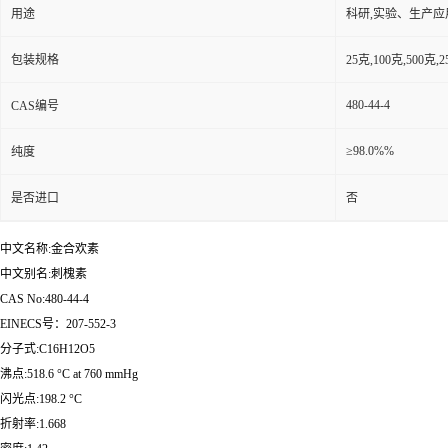
用途
科研,实验、生产应
包装规格
25克,100克,50
480-44-4
CAS编号
≥98.0%%
纯度
是否进口
否
中文名称:金合欢素
中文别名:刺槐素
CAS No:480-44-4
EINECS号：207-552-3
分子式:C16H12O5
沸点:518.6 °C at 760 mmHg
闪光点:198.2 °C
折射率:1.668