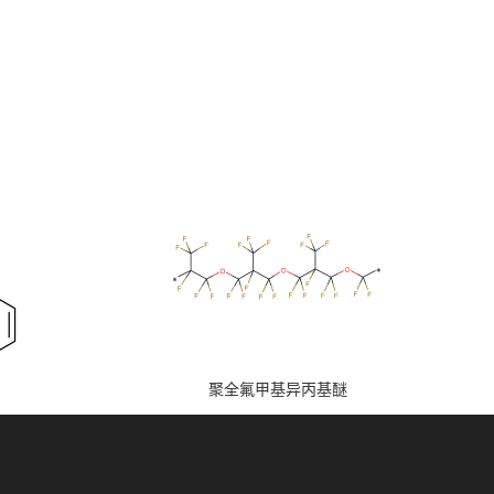
聚全氟甲基异丙基醚