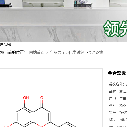
产品展厅
您当前的位置：
网站首页
>
产品展厅
>
化学试剂
>
金合欢素
金合欢素
英文名称：
品牌：
翁江
产地：
广东
型号：
25克
货号：
DA3
纯度：
≥98.