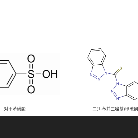
对甲苯磺酸
二(1-苯并三唑基)甲硫酮