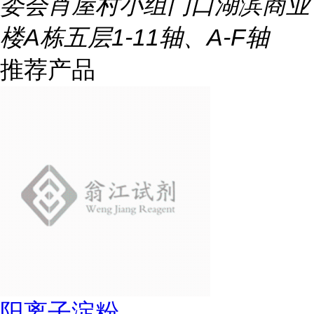
委会肖屋村小组门口湖滨商业
楼A栋五层1-11轴、A-F轴
推荐产品
阳离子淀粉