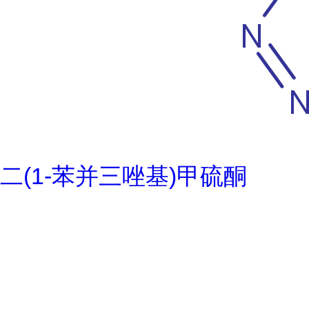
二(1-苯并三唑基)甲硫酮