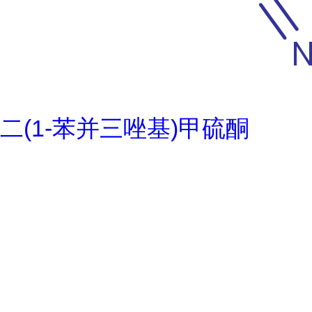
二(1-苯并三唑基)甲硫酮