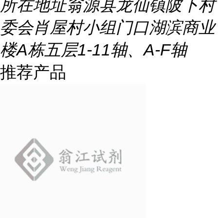
所在地址
翁源县龙仙镇陂下村
委会肖屋村小组门口湖滨商业
楼A栋五层1-11轴、A-F轴
推荐产品